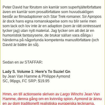
Peter David har förutom sin karriär som superhjälteförfattare
även en karriär som prosaförfattare som huvudsakligen
består av filmadaptioner och Star Trek-romaner. Sir Apropos
är dock hans egna romanskapelse som nu blir serie men
som tack och lov inte är en adaption (som är rätt ointressant
tycker jag) utan nytt material. Jag tycker om att det är en
humoristisk fantasyserie, de brukar sällan vara dåliga i
händerna på någorlunda kompetenta manusförfattare (och
David är bättre än så).
Sedan en av STAFFAR:
Lady S. Volume 1: Here's To Suzie! Gn
by Jean Van Hamme & Philippe Aymond
SC, 96pgs, FC SRP: $19.95
Hmm, en till actionserie skriven av
Largo Winchs
Jean Van
Hamme, denna gång om en kvinnlig spion. Aymond är ännu
en av dom traditionellt realistiska europeiska tecknarna,