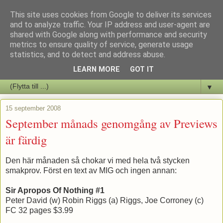
This site uses cookies from Google to deliver its services
Staffars Seriers Blog
and to analyze traffic. Your IP address and user-agent are
shared with Google along with performance and security
metrics to ensure quality of service, generate usage
Vi skriver om serienyheter av alla de slag samt om vad som sker i
statistics, and to detect and address abuse.
butiken.
LEARN MORE
GOT IT
▼
15 september 2008
September månads genomgång av Previews
är färdig
Den här månaden så chokar vi med hela två stycken
smakprov. Först en text av MIG och ingen annan:
Sir Apropos Of Nothing #1
Peter David (w) Robin Riggs (a) Riggs, Joe Corroney (c)
FC 32 pages $3.99