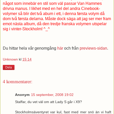
något som innebär en stil som väl passar Van Hammes
drivna manus. I likhet med en hel del andra Cinebook-
volymer så blir det två abum i ett, i denna førsta volym då
dom två førsta delarna. Måste dock säga att jag ser mer fram
emot nästa album, då den tredje franska volymen utspelar
sig i vinter-Stockholm! ^_^
Du hittar hela vår genomgång
här
och från
previews-sidan
.
Unknown
kl
15:14
Dela
4 kommentarer:
Anonym
15 september, 2008 19:02
Staffar, du vet väl om att Lady S går i X9?
Stockholmsäventyret var kul, fast med mer snö än vi haft