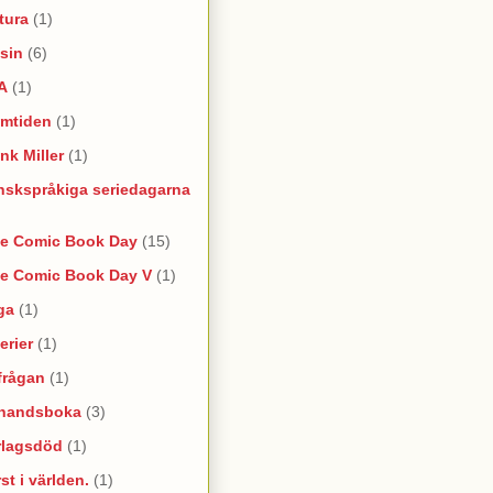
tura
(1)
sin
(6)
A
(1)
amtiden
(1)
nk Miller
(1)
nskspråkiga seriedagarna
ee Comic Book Day
(15)
ee Comic Book Day V
(1)
ga
(1)
erier
(1)
frågan
(1)
rhandsboka
(3)
rlagsdöd
(1)
st i världen.
(1)