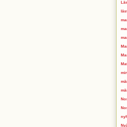
Läs
läs
ma
man
mar
Ma
Mas
Mat
mi
mä
mä
Nos
No
ny
Ny