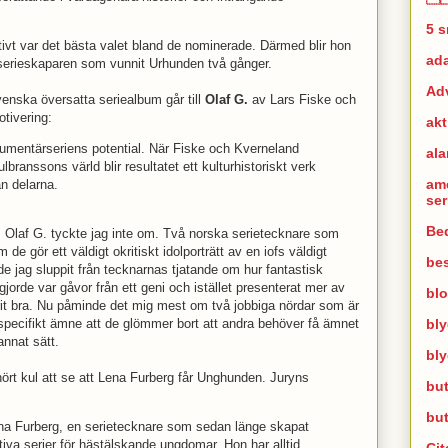
5 
itivt var det bästa valet bland de nominerade. Därmed blir hon
ad
 serieskaparen som vunnit Urhunden två gånger.
Ad
 svenska översatta seriealbum går till
Olaf G.
av Lars Fiske och
tivering:
akt
kumentärseriens potential. När Fiske och Kverneland
al
lbranssons värld blir resultatet ett kulturhistoriskt verk
am
n delarna.
se
Bed
k. Olaf G. tyckte jag inte om. Två norska serietecknare som
de gör ett väldigt okritiskt idolporträtt av en iofs väldigt
bes
e jag sluppit från tecknarnas tjatande om hur fantastisk
gjorde var gåvor från ett geni och istället presenterat mer av
bl
rit bra. Nu påminde det mig mest om två jobbiga nördar som är
bl
t specifikt ämne att de glömmer bort att andra behöver få ämnet
 annat sätt.
bl
hört kul att se att Lena Furberg får Unghunden. Juryns
but
bu
na Furberg, en serietecknare som sedan länge skapat
iva serier för hästälskande ungdomar. Hon har alltid
Cit