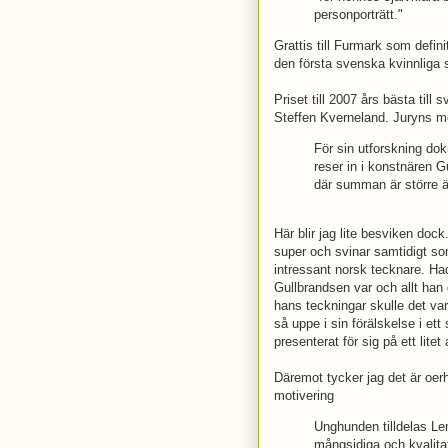
personporträtt."
Grattis till Furmark som defin
den första svenska kvinnliga
Priset till 2007 års bästa till
Steffen Kverneland. Juryns mo
För sin utforskning do
reser in i konstnären Gu
där summan är större ä
Här blir jag lite besviken doc
super och svinar samtidigt som 
intressant norsk tecknare. Had
Gullbrandsen var och allt han 
hans teckningar skulle det va
så uppe i sin förälskelse i et
presenterat för sig på ett litet
Däremot tycker jag det är oer
motivering
Unghunden tilldelas Le
mångsidiga och kvalitat