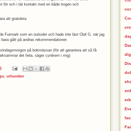
kt för och i tät kontakt med en både trogen och
co
Co
ara att gratulera.
cr
de Furmark som en outsider och hade inte läst Olaf G. när jag
dag
 bara gått på andras rekommendationer.
Da
söndagsmorgon på bokmässan (för att garantera att så få
dig
ärksammar det hela, säger cynikern i mig)
Di
5
dol
ps
,
urhunden
eh
en
er
Ev
fac
Fa