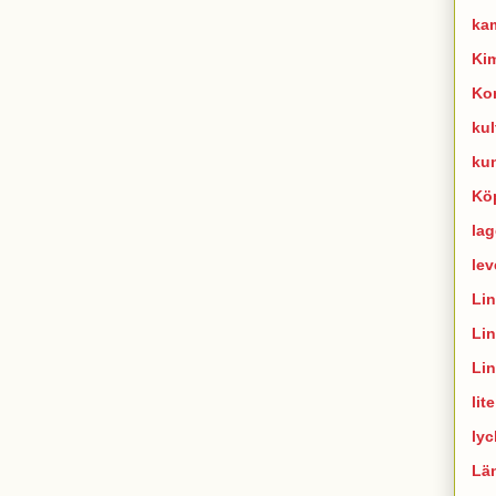
ka
Ki
Ko
kul
ku
Kö
lag
lev
Li
Li
Li
lit
lyc
Lä