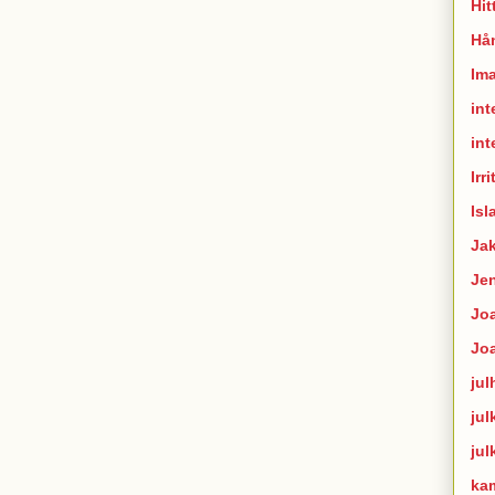
Hit
Hån
Im
int
int
Irr
Isl
Ja
Je
Joa
Jo
jul
jul
jul
ka