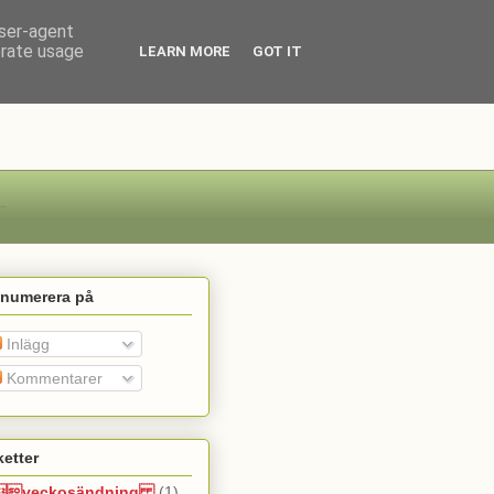
user-agent
erate usage
LEARN MORE
GOT IT
enumerera på
Inlägg
Kommentarer
ketter
veckosändning
(1)