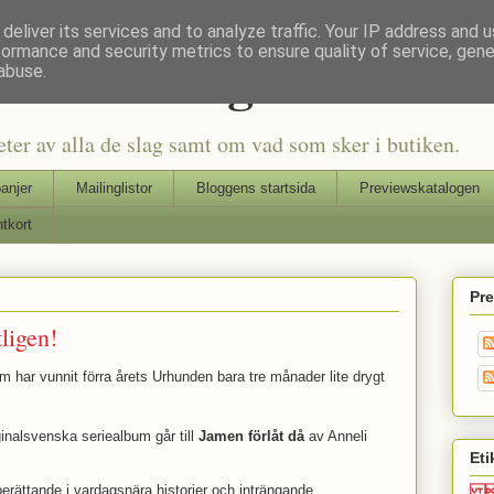
deliver its services and to analyze traffic. Your IP address and 
formance and security metrics to ensure quality of service, gen
Seriers Blog
abuse.
eter av alla de slag samt om vad som sker i butiken.
anjer
Mailinglistor
Bloggens startsida
Previewskatalogen
tkort
Pr
ligen!
m har vunnit förra årets Urhunden bara tre månader lite drygt
riginalsvenska seriealbum går till
Jamen förlåt då
av Anneli
Eti
berättande i vardagsnära historier och inträngande
