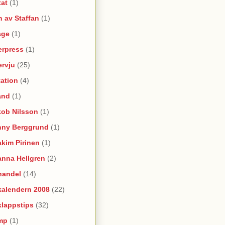
tat
(1)
 av Staffan
(1)
age
(1)
erpress
(1)
ervju
(25)
itation
(4)
and
(1)
kob Nilsson
(1)
nny Berggrund
(1)
kim Pirinen
(1)
anna Hellgren
(2)
handel
(14)
kalendern 2008
(22)
klappstips
(32)
mp
(1)