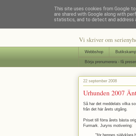
This site uses cookies from Google to 
are shared with Google along with per
Staffars 
statistics, and to detect and address 
Vi skriver om serienyh
Webbshop
Butikskamp
Börja prenumerera - få presen
22 september 2008
Urhunden 2007 Änt
Så har det meddelats vilka so
från det här årets utgång.
Priset till förra årets bästa o
Furmark. Juryns motivering:
"för hennes självklara 