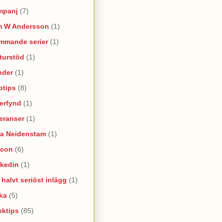
mpanj
(7)
m W Andersson
(1)
mmande serier
(1)
turstöd
(1)
nder
(1)
ptips
(8)
erfynd
(1)
eranser
(1)
na Neidenstam
(1)
ncon
(6)
nkedin
(1)
e halvt seriöst inlägg
(1)
ka
(5)
nktips
(85)