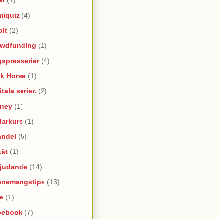
miquiz
(4)
olt
(2)
owdfunding
(1)
spresserier
(4)
rk Horse
(1)
itala serier.
(2)
sney
(1)
larkurs
(1)
andel
(5)
kät
(1)
bjudande
(14)
enemangstips
(13)
e
(1)
cebook
(7)