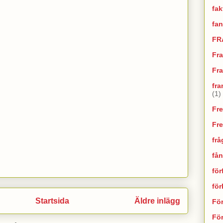
fak
fan
FR
Fr
Fra
fra
(1)
Fr
Fr
frå
fån
för
fö
Startsida
Äldre inlägg
Fö
För