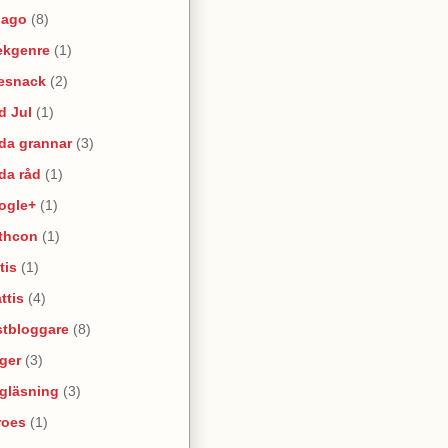
lago
(8)
ekgenre
(1)
esnack
(2)
d Jul
(1)
da grannar
(3)
da råd
(1)
ogle+
(1)
thcon
(1)
tis
(1)
ttis
(4)
stbloggare
(8)
ger
(3)
lgläsning
(3)
roes
(1)