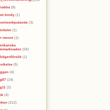
snabba
(8)
am brody
(1)
ventserbjudande
(3)
iviteter
(1)
an moore
(1)
erikanska
riemarknaden
(54)
rägeriförsök
(1)
vikelse
(5)
oggen
(4)
yg07
(19)
yg11
(2)
ik
(4)
tiken
(212)
at
(1)