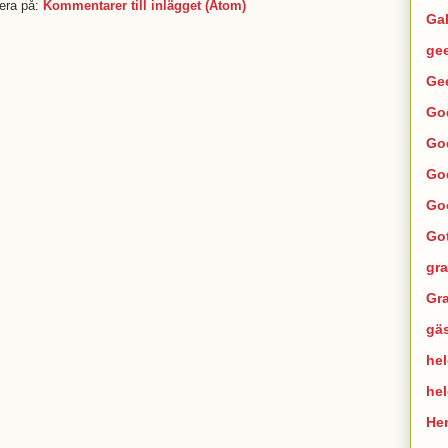
era på:
Kommentarer till inlägget (Atom)
Ga
ge
Ge
Go
Go
Go
Go
Go
gra
Gra
gä
hel
he
He