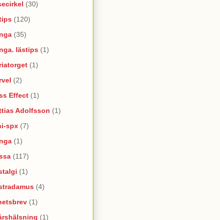
ecirkel
(30)
tips
(120)
nga
(35)
ga. lästips
(1)
iatorget
(1)
rvel
(2)
s Effect
(1)
tias Adolfsson
(1)
ni-spx
(7)
nga
(1)
ssa
(117)
talgi
(1)
stradamus
(4)
hetsbrev
(1)
årshälsning
(1)