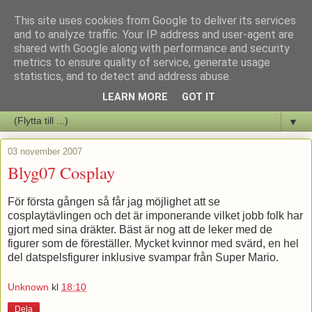
This site uses cookies from Google to deliver its services
Staffars Seriers Blog
and to analyze traffic. Your IP address and user-agent are
shared with Google along with performance and security
metrics to ensure quality of service, generate usage
Vi skriver om serienyheter av alla de slag samt om vad som sker i
statistics, and to detect and address abuse.
butiken.
LEARN MORE
GOT IT
▼
03 november 2007
Blyg07 Cosplay
För första gången så får jag möjlighet att se
cosplaytävlingen och det är imponerande vilket jobb folk har
gjort med sina dräkter. Bäst är nog att de leker med de
figurer som de föreställer. Mycket kvinnor med svärd, en hel
del datspelsfigurer inklusive svampar från Super Mario.
Unknown
kl
18:10
Dela