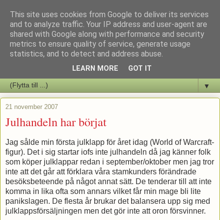
This site uses cookies from Google to deliver its services
Staffars Seriers Blog
and to analyze traffic. Your IP address and user-agent are
shared with Google along with performance and security
metrics to ensure quality of service, generate usage
Vi skriver om serienyheter av alla de slag samt om vad som sker i
statistics, and to detect and address abuse.
butiken.
LEARN MORE
GOT IT
▼
21 november 2007
Julhandeln har börjat
Jag sålde min första julklapp för året idag (World of Warcraft-
figur). Det i sig startar iofs inte julhandeln då jag känner folk
som köper julklappar redan i september/oktober men jag tror
inte att det går att förklara våra stamkunders förändrade
besöksbeteende på något annat sätt. De tenderar till att inte
komma in lika ofta som annars vilket får min mage bli lite
panikslagen. De flesta år brukar det balansera upp sig med
julklappsförsäljningen men det gör inte att oron försvinner.