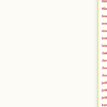
Hit
Hån
Im
int
int
Irr
Isl
Ja
Je
Joa
Jo
jul
jul
jul
ka