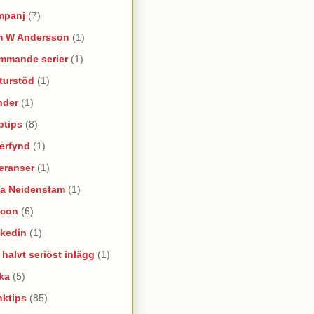
mpanj
(7)
m W Andersson
(1)
mmande serier
(1)
turstöd
(1)
nder
(1)
ptips
(8)
erfynd
(1)
eranser
(1)
na Neidenstam
(1)
ncon
(6)
nkedin
(1)
e halvt seriöst inlägg
(1)
ka
(5)
nktips
(85)