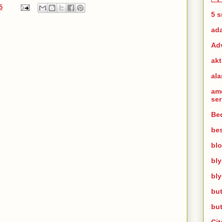
5
5 
ad
Ad
akt
al
am
se
Bed
bes
bl
bl
bl
but
bu
Cit