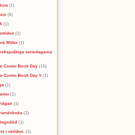
tura
(1)
sin
(6)
A
(1)
amtiden
(1)
nk Miller
(1)
nskspråkiga seriedagarna
ee Comic Book Day
(15)
ee Comic Book Day V
(1)
ga
(1)
erier
(1)
frågan
(1)
rhandsboka
(3)
rlagsdöd
(1)
st i världen.
(1)