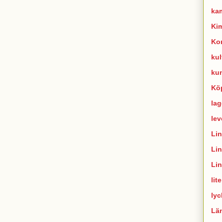
ka
Ki
Ko
kul
ku
Kö
lag
lev
Li
Li
Li
lit
lyc
Lä