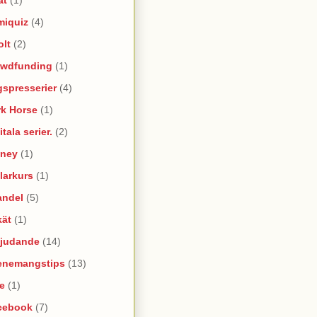
miquiz
(4)
olt
(2)
owdfunding
(1)
spresserier
(4)
rk Horse
(1)
itala serier.
(2)
sney
(1)
larkurs
(1)
andel
(5)
kät
(1)
bjudande
(14)
enemangstips
(13)
e
(1)
cebook
(7)