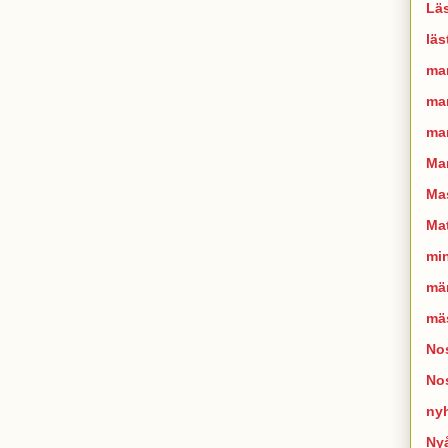
Läs
läs
ma
man
mar
Ma
Mas
Mat
mi
mä
mä
Nos
No
ny
Ny