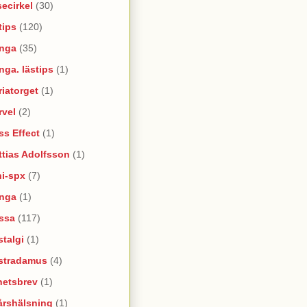
ecirkel
(30)
tips
(120)
nga
(35)
ga. lästips
(1)
iatorget
(1)
rvel
(2)
s Effect
(1)
tias Adolfsson
(1)
ni-spx
(7)
nga
(1)
ssa
(117)
talgi
(1)
stradamus
(4)
hetsbrev
(1)
årshälsning
(1)