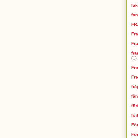
fak
fan
FR
Fr
Fra
fra
(1)
Fr
Fr
frå
fån
för
fö
Fö
För