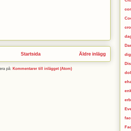
co
Co
cr
dag
Da
Startsida
Äldre inlägg
dig
Di
era på:
Kommentarer till inlägget (Atom)
dol
eh
en
er
Ev
fac
Fa