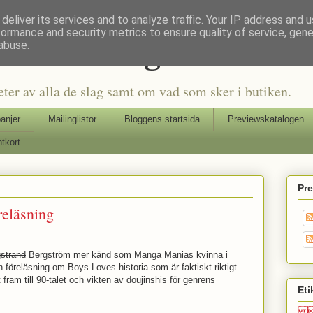
deliver its services and to analyze traffic. Your IP address and 
formance and security metrics to ensure quality of service, gen
Seriers Blog
abuse.
eter av alla de slag samt om vad som sker i butiken.
anjer
Mailinglistor
Bloggens startsida
Previewskatalogen
tkort
Pr
reläsning
strand
Bergström mer känd som Manga Manias kvinna i
 föreläsning om Boys Loves historia som är faktiskt riktigt
fram till 90-talet och vikten av doujinshis för genrens
Eti
