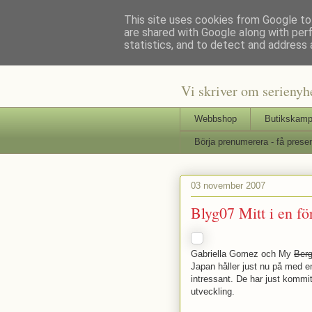
This site uses cookies from Google to 
are shared with Google along with per
Staffars 
statistics, and to detect and address 
Vi skriver om serienyh
Webbshop
Butikskamp
Börja prenumerera - få presen
03 november 2007
Blyg07 Mitt i en fö
Gabriella Gomez och My
Berg
Japan håller just nu på med en
intressant. De har just kommit 
utveckling.