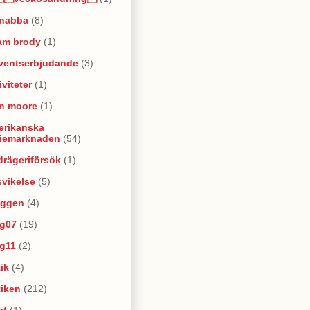
snabba
(8)
am brody
(1)
ventserbjudande
(3)
iviteter
(1)
an moore
(1)
erikanska
riemarknaden
(54)
rägeriförsök
(1)
vikelse
(5)
oggen
(4)
yg07
(19)
yg11
(2)
ik
(4)
tiken
(212)
at
(1)