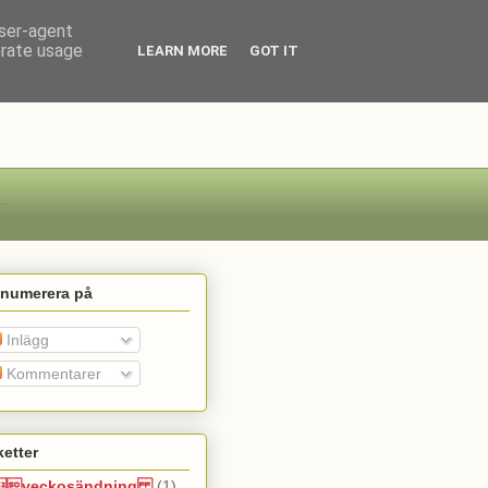
user-agent
erate usage
LEARN MORE
GOT IT
enumerera på
Inlägg
Kommentarer
ketter
veckosändning
(1)