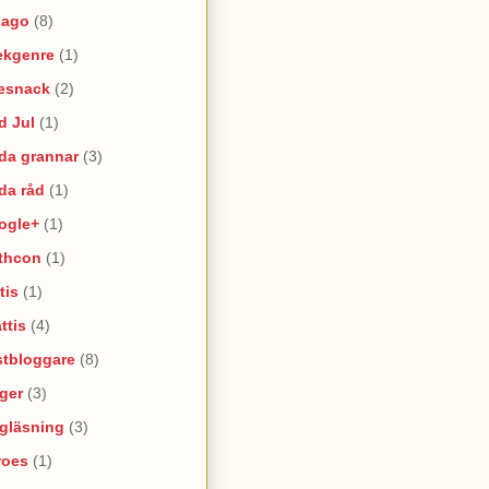
lago
(8)
ekgenre
(1)
esnack
(2)
d Jul
(1)
da grannar
(3)
da råd
(1)
ogle+
(1)
thcon
(1)
tis
(1)
ttis
(4)
stbloggare
(8)
ger
(3)
lgläsning
(3)
roes
(1)