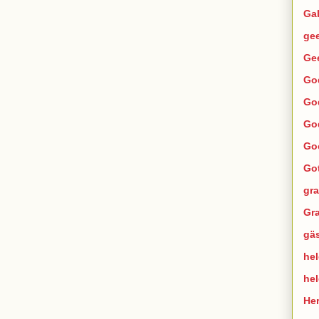
Ga
ge
Ge
Go
Go
Go
Go
Go
gra
Gra
gä
hel
he
He