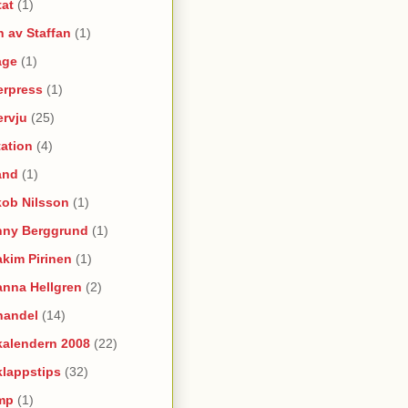
tat
(1)
 av Staffan
(1)
age
(1)
erpress
(1)
ervju
(25)
itation
(4)
and
(1)
kob Nilsson
(1)
nny Berggrund
(1)
kim Pirinen
(1)
anna Hellgren
(2)
handel
(14)
kalendern 2008
(22)
klappstips
(32)
mp
(1)