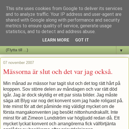
This site uses cookies from Google to deliver its services
Staffars Seriers Blog
and to analyze traffic. Your IP address and user-agent are
shared with Google along with performance and security
metrics to ensure quality of service, generate usage
Vi skriver om serienyheter av alla de slag samt om vad som sker i
statistics, and to detect and address abuse.
butiken.
LEARN MORE
GOT IT
▼
07 november 2007
Mässorna är slut och det var jag också.
Min månad av mässor har tagit slut och det tog rätt hårt på
kroppen. Sov större delen av måndagen och var rätt död
igår. Jag är dock skyldig er ett par sista bilder. Jag måste
säga att Blyg var nog det konvent som jag hade roligast på.
Inte minst för att det påminde mig väldigt mycket om de
första mangakonventen jag besökt nittonhundrakallt. Inte
minst för att Zimeon Lundström var högljudd redan då. Ett
mycket lyckat konvent och arrangörerna fick välförtjänta