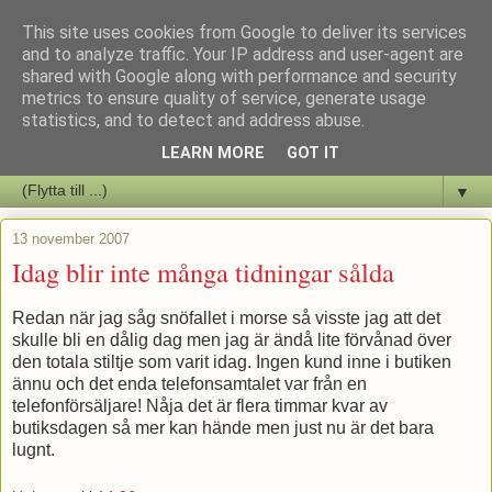
This site uses cookies from Google to deliver its services
Staffars Seriers Blog
and to analyze traffic. Your IP address and user-agent are
shared with Google along with performance and security
metrics to ensure quality of service, generate usage
Vi skriver om serienyheter av alla de slag samt om vad som sker i
statistics, and to detect and address abuse.
butiken.
LEARN MORE
GOT IT
▼
13 november 2007
Idag blir inte många tidningar sålda
Redan när jag såg snöfallet i morse så visste jag att det
skulle bli en dålig dag men jag är ändå lite förvånad över
den totala stiltje som varit idag. Ingen kund inne i butiken
ännu och det enda telefonsamtalet var från en
telefonförsäljare! Nåja det är flera timmar kvar av
butiksdagen så mer kan hände men just nu är det bara
lugnt.