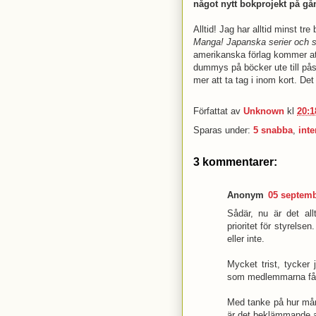
något nytt bokprojekt på g
Alltid! Jag har alltid minst t
Manga! Japanska serier och s
amerikanska förlag kommer att
dummys på böcker ute till pås
mer att ta tag i inom kort. De
Författat av
Unknown
kl
20:1
Sparas under:
5 snabba
,
inte
3 kommentarer:
Anonym
05 septemb
Sådär, nu är det all
prioritet för styrelse
eller inte.
Mycket trist, tycker 
som medlemmarna får 
Med tanke på hur mång
är det beklämmande at