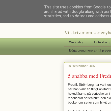
This site uses cookies from Google to 
are shared with Google along with per
Staffars 
statistics, and to detect and address 
Vi skriver om serienyh
Webbshop
Butikskamp
Börja prenumerera - få presen
04 september 2007
5 snabba med Fred
Fredrik Strömberg har varit or
har han varit en flitigt anlit
huvudlärarna på serieskolan 
recenserar seriealbum och skr
böcker om serier som blivit ut