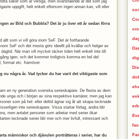
andra saker som är viktiga, men ovanstående är det som jag
gaste uppgift, helt enkelt eftersom ingen annan kan, vill eller
co
Co
gen av Bild och Bubbla? Det är ju över ett år sedan förra
cr
dag
allt som vi vill göra inom SeF. Det är fortfarande
 inom SeF och det mesta görs ideellt på kvällar och helger av
Da
dagtid. När man vill mycket räcker tiden helt enkelt inte till.
ång igen, och det kommer troligtvis komma en hel del
dig
l, format etc. framöver.
Di
ng nu några år. Vad tycker du har varit det viktigaste som
dol
eh
ta fram en ny generation svenska serieskapare. De flesta av dem
en
nde unga och i början av sina respektive karriärer, men jag kan
rsoner som på hel- eller deltid ägnar sig åt att skapa tecknade
er
visserligen inte serieskapare. Vissa startar förlag, andra blir
mera, men antalet personer som arbetar med serier ökar
Ev
arten tecknade serier blir mer och mer livfull, intressant och
fac
Fa
rta människor och djävulen porträtteras i serier, har du