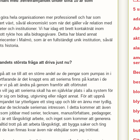
m hänt med Seriefrämjandet under dina 10 år som
5 
tt göra hela organisationen mer professionell och har som
ad
ert växt, såväl ekonomiskt som när det gäller vår relation med
Ad
ter och institutioner. Vi har idag ett brett kontaktnät inom
tt rykte hos alla bidragsgivare. Detta har bland annat
akt
riecenter i Malmö, som är en fullständigt unik institution, såväl
s historia.
al
am
se
ndets största fråga att driva just nu?
Bed
 på att se till att en större andel av de pengar som pumpas in i
Fortfarande är det knappt ens att serierna finns på kartan i de
bes
vi på att ändra på genom framför allt oförtrutet
vill jag att serierna skall ha en självklar plats i alla system för
bl
rör sig om bidrag, utgivning eller något annat. För att uppnå
bl
främjandet tar ytterligare ett steg upp och blir en ännu mer tydlig,
ratar de tecknade seriernas intressen. I detta kommer att även
bl
m som jobbar med serier, tecknare, manusförfattare, pedagoger,
t är ett långsiktigt arbete, och inget som kommer att generera
but
lltid trott på att arbeta långsiktigt, att bygga saker och ting
de kan finnas kvar även när eldsjälar som jag tröttnat.
bu
Cit