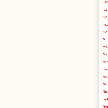
Läs
läs
ma
man
mar
Ma
Mas
Mat
mi
mä
mä
Nos
No
ny
Ny