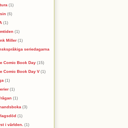
tura
(1)
sin
(6)
A
(1)
amtiden
(1)
nk Miller
(1)
nskspråkiga seriedagarna
ee Comic Book Day
(15)
ee Comic Book Day V
(1)
ga
(1)
erier
(1)
frågan
(1)
rhandsboka
(3)
rlagsdöd
(1)
st i världen.
(1)