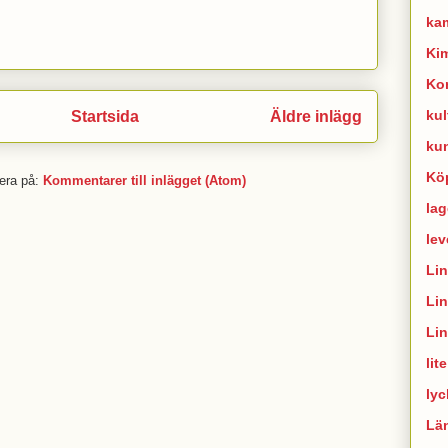
ka
Ki
Ko
kul
Startsida
Äldre inlägg
ku
Kö
era på:
Kommentarer till inlägget (Atom)
lag
lev
Li
Li
Li
lit
lyc
Lä