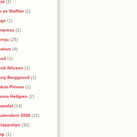
tat
(1)
 av Staffan
(1)
age
(1)
erpress
(1)
ervju
(25)
itation
(4)
and
(1)
kob Nilsson
(1)
nny Berggrund
(1)
kim Pirinen
(1)
anna Hellgren
(2)
handel
(14)
kalendern 2008
(22)
klappstips
(32)
mp
(1)