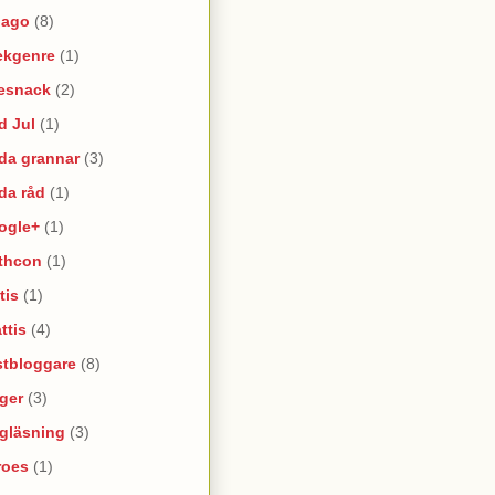
lago
(8)
ekgenre
(1)
esnack
(2)
d Jul
(1)
da grannar
(3)
da råd
(1)
ogle+
(1)
thcon
(1)
tis
(1)
ttis
(4)
stbloggare
(8)
ger
(3)
lgläsning
(3)
roes
(1)