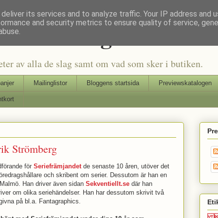
deliver its services and to analyze traffic. Your IP address and 
formance and security metrics to ensure quality of service, gen
Seriers Blog
abuse.
eter av alla de slag samt om vad som sker i butiken.
anjer
Mailinglistor
Bloggens startsida
Previewskatalogen
tkort
Pr
rik Strömberg
dförande för
Seriefrämjandet
de senaste 10 åren, utöver det
ad föredragshållare och skribent om serier. Dessutom är han en
i Malmö. Han driver även sidan
Sekventiellt.se
där han
iver om olika seriehändelser. Han har dessutom skrivit två
givna på bl.a. Fantagraphics.
Eti
