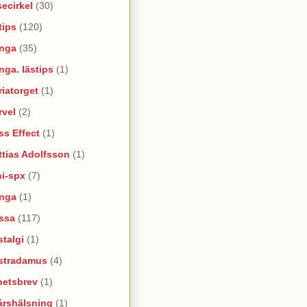
ecirkel
(30)
tips
(120)
nga
(35)
ga. lästips
(1)
iatorget
(1)
rvel
(2)
s Effect
(1)
tias Adolfsson
(1)
ni-spx
(7)
nga
(1)
ssa
(117)
talgi
(1)
stradamus
(4)
hetsbrev
(1)
årshälsning
(1)