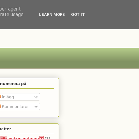
user-agent
erate usage
LEARN MORE
GOT IT
enumerera på
Inlägg
Kommentarer
ketter
veckosändning
(1)