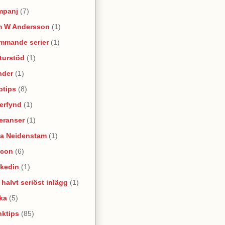
mpanj
(7)
m W Andersson
(1)
mmande serier
(1)
turstöd
(1)
nder
(1)
ptips
(8)
erfynd
(1)
eranser
(1)
na Neidenstam
(1)
ncon
(6)
nkedin
(1)
e halvt seriöst inlägg
(1)
ka
(5)
nktips
(85)