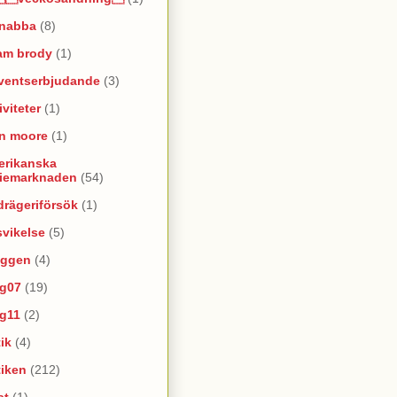
snabba
(8)
am brody
(1)
ventserbjudande
(3)
iviteter
(1)
an moore
(1)
erikanska
riemarknaden
(54)
rägeriförsök
(1)
vikelse
(5)
oggen
(4)
yg07
(19)
yg11
(2)
ik
(4)
tiken
(212)
at
(1)