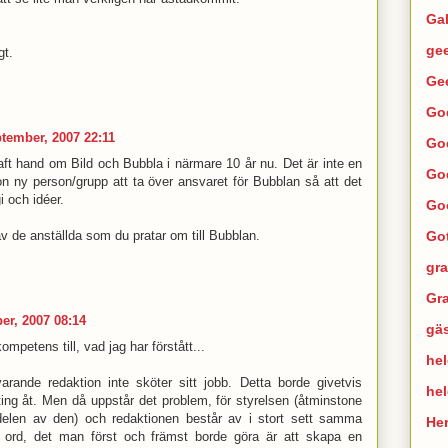
Ga
ge
gt.
Ge
Go
ptember, 2007 22:11
Go
ft hand om Bild och Bubbla i närmare 10 år nu. Det är inte en
Go
on ny person/grupp att ta över ansvaret för Bubblan så att det
gi och idéer.
Go
Go
v de anställda som du pratar om till Bubblan.
gra
Gra
er, 2007 08:14
gä
mpetens till, vad jag har förstått...
hel
arande redaktion inte sköter sitt jobb. Detta borde givetvis
he
ing åt. Men då uppstår det problem, för styrelsen (åtminstone
delen av den) och redaktionen består av i stort sett samma
He
 ord, det man först och främst borde göra är att skapa en