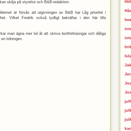
Hit
kan skilja på styrelse och B&B-redaktion.
Hån
blemet är försås att utgivningen av B&B har Låg prioritet i
et. Vilket Fredrik också tydligt bekräftar i den här lilla
Im
int
ar man ägna mer tid åt att skriva bortförklaringar och dåliga
int
a en tidningen.
Irr
Isl
Ja
Je
Joa
Jo
jul
jul
jul
ka