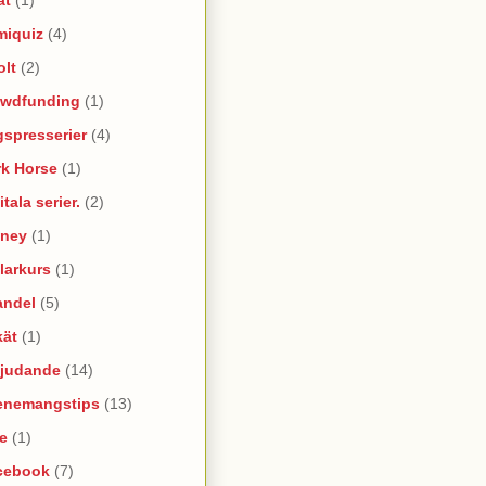
miquiz
(4)
olt
(2)
owdfunding
(1)
spresserier
(4)
rk Horse
(1)
itala serier.
(2)
sney
(1)
larkurs
(1)
andel
(5)
kät
(1)
bjudande
(14)
enemangstips
(13)
e
(1)
cebook
(7)