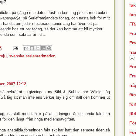
ång?
fak
re böcker på gång i min dator. Just nu kom jag precis med boken
fan
kaparglädje
, på Seriefrämjandets förlag, och nästa bok för mitt
 handla om judar i tecknade serier. Jag har även ett par
FR
eende hos ett par förlag, så det kan komma att bli mycket
Fr
t enda som saknas är tid ...
Fra
8
fra
rvju
,
svenska seriemarknaden
(1)
Fr
Fr
er, 2007 12:12
frå
tså bekräftat: utgivningen av Bild & Bubbla har Väldigt låg
fån
n. Så låg att man inte ens verkar bry sig om ifall den kommer ut
för
fö
jag, särskilt med tanke på att tidningen är det enda faktiska
för den långt ifrån ringa medlemsavgiften.
Fö
a anställda föreningen faktiskt har haft den senaste tiden så
För
t se lite man verkligen har åstadkommit.