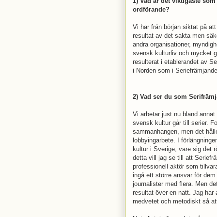
1) Vad är det viktigaste so
ordförande?
Vi har från början siktat på a
resultat av det sakta men säk
andra organisationer, myndighe
svensk kulturliv och mycket go
resulterat i etablerandet av Se
i Norden som i Seriefrämjandet
2) Vad ser du som Serifrämja
Vi arbetar just nu bland annat
svensk kultur går till serier. 
sammanhangen, men det håller 
lobbyingarbete. I förlängningen 
kultur i Sverige, vare sig det 
detta vill jag se till att Serie
professionell aktör som tillva
ingå ett större ansvar för de
journalister med flera. Men de
resultat över en natt. Jag har a
medvetet och metodiskt så att 