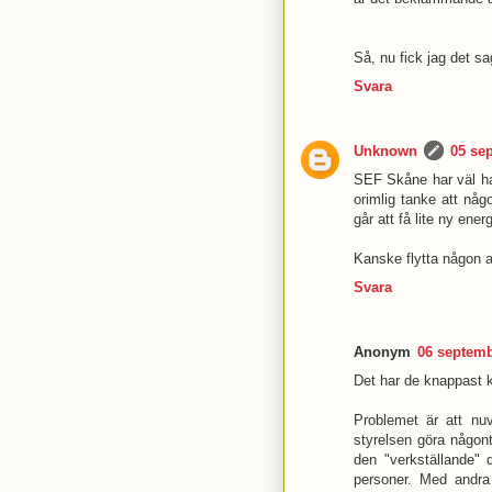
Så, nu fick jag det sa
Svara
Unknown
05 se
SEF Skåne har väl ha
orimlig tanke att någ
går att få lite ny ener
Kanske flytta någon a
Svara
Anonym
06 septemb
Det har de knappast ko
Problemet är att nuv
styrelsen göra någont
den "verkställande" 
personer. Med andra