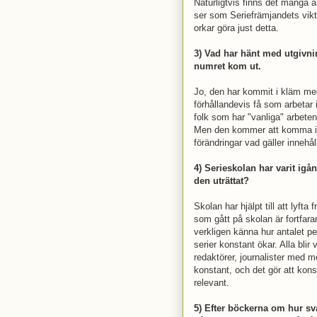
Naturligtvis finns det många 
ser som Seriefrämjandets vikti
orkar göra just detta.
3) Vad har hänt med utgivnin
numret kom ut.
Jo, den har kommit i kläm med 
förhållandevis få som arbetar
folk som har "vanliga" arbeten 
Men den kommer att komma ig
förändringar vad gäller innehål
4) Serieskolan har varit igå
den uträttat?
Skolan har hjälpt till att lyf
som gått på skolan är fortfara
verkligen känna hur antalet pe
serier konstant ökar. Alla blir 
redaktörer, journalister med 
konstant, och det gör att konst
relevant.
5) Efter böckerna om hur sva