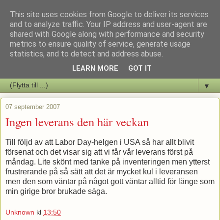
This site uses cookies from Google to deliver its services
Staffars Seriers Blog
and to analyze traffic. Your IP address and user-agent are
shared with Google along with performance and security
metrics to ensure quality of service, generate usage
Vi skriver om serienyheter av alla de slag samt om vad som sker i
statistics, and to detect and address abuse.
butiken.
LEARN MORE
GOT IT
▼
07 september 2007
Ingen leverans den här veckan
Till följd av att Labor Day-helgen i USA så har allt blivit
försenat och det visar sig att vi får vår leverans först på
måndag. Lite skönt med tanke på inventeringen men ytterst
frustrerande på så sätt att det är mycket kul i leveransen
men den som väntar på något gott väntar alltid för länge som
min girige bror brukade säga.
Unknown
kl
13:50