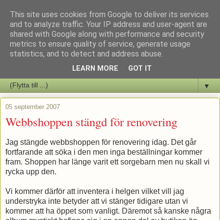
This site uses cookies from Google to deliver its services
Staffars Seriers Blog
and to analyze traffic. Your IP address and user-agent are
shared with Google along with performance and security
metrics to ensure quality of service, generate usage
Vi skriver om serienyheter av alla de slag samt om vad som sker i
statistics, and to detect and address abuse.
butiken.
LEARN MORE
GOT IT
▼
05 september 2007
Webbshoppen stängd för renovering
Jag stängde webbshoppen för renovering idag. Det går
fortfarande att söka i den men inga beställningar kommer
fram. Shoppen har länge varit ett sorgebarn men nu skall vi
rycka upp den.
Vi kommer därför att inventera i helgen vilket vill jag
understryka inte betyder att vi stänger tidigare utan vi
kommer att ha öppet som vanligt. Däremot så kanske några