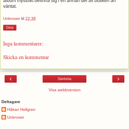
album mystiskt befinna sig i en annan del av butiken än
väntat.
Unknown
kl
22:38
Dela
Inga kommentarer:
Skicka en kommentar
‹
›
Startsida
Visa webbversion
Deltagare
Håkan Hellgren
Unknown