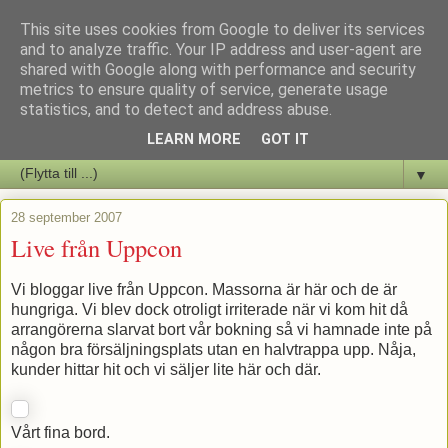
This site uses cookies from Google to deliver its services
Staffars Seriers Blog
and to analyze traffic. Your IP address and user-agent are
shared with Google along with performance and security
metrics to ensure quality of service, generate usage
Vi skriver om serienyheter av alla de slag samt om vad som sker i
statistics, and to detect and address abuse.
butiken.
LEARN MORE
GOT IT
▼
28 september 2007
Live från Uppcon
Vi bloggar live från Uppcon. Massorna är här och de är
hungriga. Vi blev dock otroligt irriterade när vi kom hit då
arrangörerna slarvat bort vår bokning så vi hamnade inte på
någon bra försäljningsplats utan en halvtrappa upp. Nåja,
kunder hittar hit och vi säljer lite här och där.
Vårt fina bord.